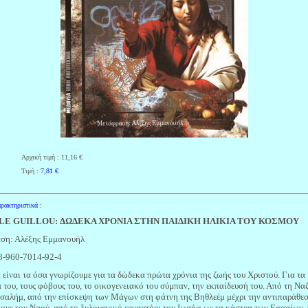
Αρχική τιμή : 11,16 €
Τιμή :
7,81
€
ρακτηριστικά :
 LE GUILLOU: ΔΩΔΕΚΑ ΧΡΟΝΙΑ ΣΤΗΝ ΠΑΙΔΙΚΗ ΗΛΙΚΙΑ ΤΟΥ ΚΟΣΜΟΥ
ση: Αλέξης Εμμανουήλ
8-960-7014-92-4
 είναι τα όσα γνωρίζουμε για τα δώδεκα πρώτα χρόνια της ζωής του Χριστού. Για τα
α του, τους φόβους του, το οικογενειακό του σύμπαν, την εκπαίδευσή του. Από τη Να
υσαλήμ, από την επίσκεψη των Μάγων στη φάτνη της Βηθλεέμ μέχρι την αντιπαράθεσ
ους του Ναού, από το ξυλουργικό εργαστήρι του Ιωσήφ ως τα κάστρα των Εσσαίων, 