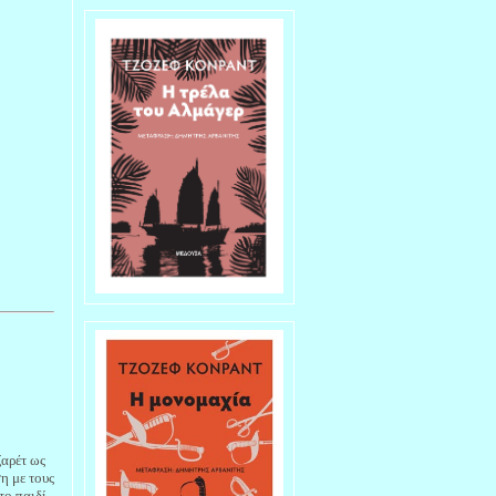
ζαρέτ ως
η με τους
το παιδί-