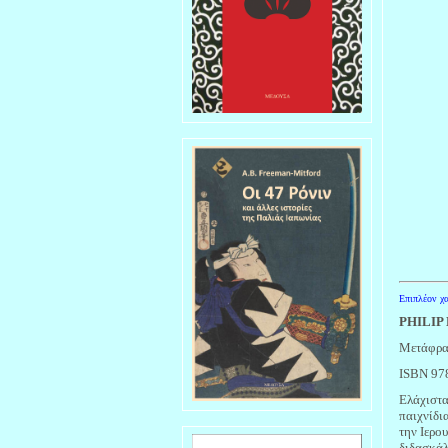
Επιπλέον χα
PHILIP
Μετάφρα
ISBN 97
Ελάχιστα
παιχνίδι
την Ιερο
διδασκάλ