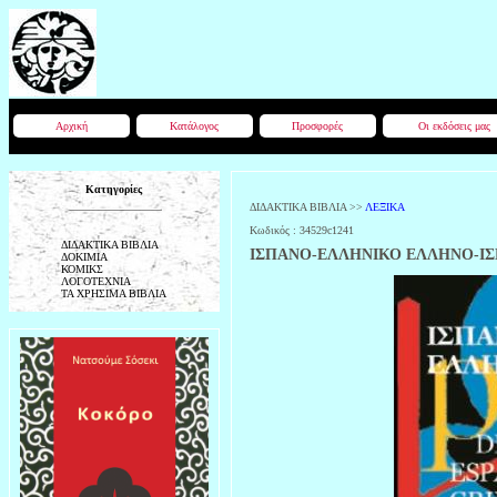
Αρχική
Κατάλογος
Προσφορές
Οι εκδόσεις μας
Κατηγορίες
ΔΙΔΑΚΤΙΚΑ ΒΙΒΛΙΑ
>>
ΛΕΞΙΚΑ
Κωδικός :
34529c1241
ΔΙΔΑΚΤΙΚΑ ΒΙΒΛΙΑ
ΙΣΠΑΝΟ-ΕΛΛΗΝΙΚΟ ΕΛΛΗΝΟ-ΙΣ
ΔΟΚΙΜΙΑ
ΚΟΜΙΚΣ
ΛΟΓΟΤΕΧΝΙΑ
ΤΑ ΧΡΗΣΙΜΑ ΒΙΒΛΙΑ