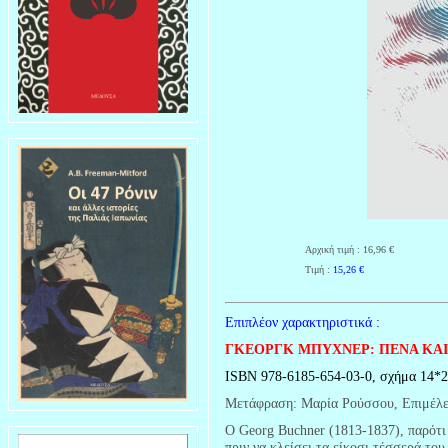
Αρχική τιμή : 16,96 €
Τιμή :
15,26
€
Επιπλέον χαρακτηριστικά :
ΓΚΕΟΡΓΚ ΜΠΥΧΝΕΡ: ΠΕΝΑ ΚΑΙ
ISBN 978-6185-654-03-0, σχήμα 14*2
Μετάφραση: Μαρία Ρούσσου, Επιμέλει
Ο Georg Buchner (1813-1837), παρότι 
πριν να κλείσει τα είκοσι τέσσερά του