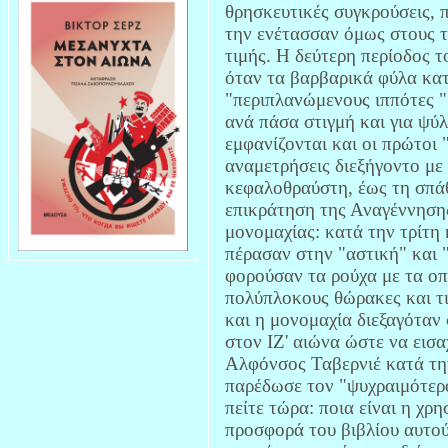
θρησκευτικές συγκρούσεις, 
την ενέτασσαν όμως στους 
τιμής. Η δεύτερη περίοδος τ
όταν τα βαρβαρικά φύλα κα
"περιπλανώμενους ιππότες "
ανά πάσα στιγμή και για ψύ
εμφανίζονται και οι πρώτοι
αναμετρήσεις διεξήγοντο με 
κεφαλοθραύστη, έως τη σπάθ
επικράτηση της Αναγέννησης
μονομαχίας: κατά την τρίτη 
πέρασαν στην "αστική" και 
φορούσαν τα ρούχα με τα οπ
πολύπλοκους θώρακες και τι
και η μονομαχία διεξαγόταν
στον ΙΖ' αιώνα ώστε να εισα
Αλφόνσος Ταβερνιέ κατά τη
παρέδωσε τον "ψυχραιμότερ
πείτε τώρα: ποια είναι η χ
προσφορά του βιβλίου αυτού 