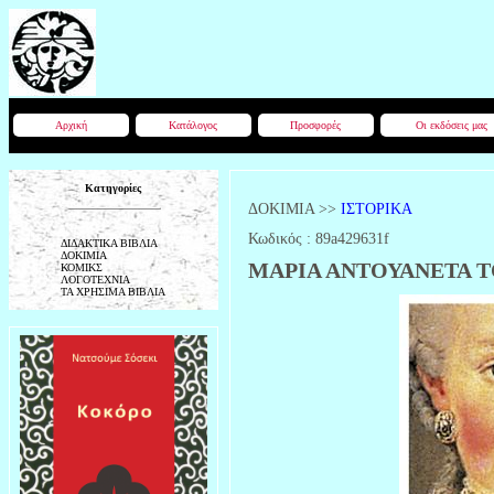
Αρχική
Κατάλογος
Προσφορές
Οι εκδόσεις μας
Κατηγορίες
ΔΟΚΙΜΙΑ
>>
ΙΣΤΟΡΙΚΑ
Κωδικός :
89a429631f
ΔΙΔΑΚΤΙΚΑ ΒΙΒΛΙΑ
ΔΟΚΙΜΙΑ
ΜΑΡΙΑ ΑΝΤΟΥΑΝΕΤΑ ΤΟ 
ΚΟΜΙΚΣ
ΛΟΓΟΤΕΧΝΙΑ
ΤΑ ΧΡΗΣΙΜΑ ΒΙΒΛΙΑ