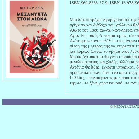
ISBN 960-8338-37-9, ISBN-13 978-96
Μια δεκατετράχρονη πριγκίπισσα της 
πρίγκιπα και διάδοχο του γαλλικού θρ
Αυλές του 18ου αιώνα, κανονίζεται απ
Αγίας Ρωμαϊκής Αυτοκρατορίας, στο π
Ανέτοιμη να αντεπεξέλθει στις ίντριγ
πίεση της μητέρας της να επηρεάσει τ
και κυρίως ζώντας το δράμα ενός λευ
Μαρία Αντουανέτα θα γίνει ο αποδιοπο
μεγαλοπρέπειας και χλιδής αλλά και ρ
Αντόνια Φρέιζερ, έγκριτη ιστορικός, 
προσωπικοτήτων, δίνει ένα αριστουργ
Γαλλίας, περιγράφοντας με παραστατικ
της σε μια ξένη χώρα και από μια ανέ
© MΕΔΟΥΣΑ ΣΕΛΑΣ