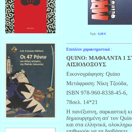
Τιμή :
6,08
€
Επιπλέον χαρακτηριστικά :
QUINO: ΜΑΦΑΛΝΤΑ 1 
ΑΙΣΙΟΔΟΞΟΥΣ
Εικονογράφηση: Quino
Μετάφραση: Νίκη Τζούδα,
ISBN 978-960-8338-45-6,
78σελ. 14*21
Η πανέξυπνη, σαρκαστική κ
δημιουργημένη απ' τον Quin
και στα ελληνικά, ολοκληρ
επιθυμούν να τα διαβάσετε.