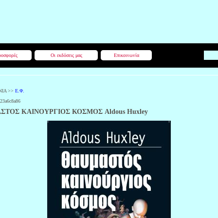
οσφορές
Οι εκδόσεις μας
Επικοινωνία
ΝΙΑ
>>
Ε.Φ.
a23a6c8a86
ΣΤΟΣ ΚΑΙΝΟΥΡΓΙΟΣ ΚΟΣΜΟΣ Aldous Huxley