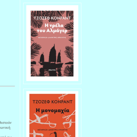
θιστούν
ινωνική