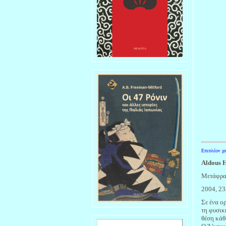
Επιπλέον χα
Aldous 
Mετάφρα
2004, 23
Σε ένα ο
τη φυσικ
θέση κάθ