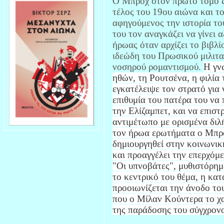
Ο Μπροχ στον πρώτο τόμο ζω
τέλος του 19ου αιώνα και τ
αφηγούμενος την ιστορία το
του τον αναγκάζει να γίνει 
ήρωας όταν αρχίζει το βιβλί
ιδεώδη του Πρωσικού μιλιτα
νοσηρού ρομαντισμού.
Η γν
ηθών, τη Ρουτσένα, η φιλία
εγκατέλειψε τον στρατό για 
επιθυμία του πατέρα του να 
την Ελίζαμπετ, και να επιστ
αντιμέτωπο με ορισμένα διλ
τον ήρωα ερωτήματα ο Μπροχ
δημιουργηθεί στην κοινωνικ
και προαγγέλει την επερχόμ
"Οι υπνοβάτες", μυθιστόρημ
το κεντρικό του θέμα, η κα
προοιωνίζεται την άνοδο το
που ο Μίλαν Κούντερα το χα
της παράδοσης του σύγχρον