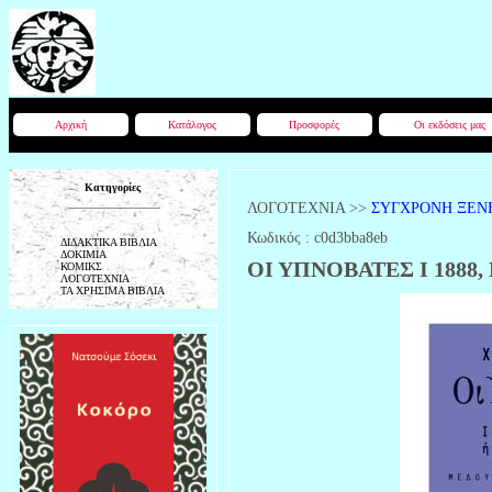
Αρχική
Κατάλογος
Προσφορές
Οι εκδόσεις μας
Κατηγορίες
ΛΟΓΟΤΕΧΝΙΑ
>>
ΣΥΓΧΡΟΝΗ ΞΕΝ
Κωδικός :
c0d3bba8eb
ΔΙΔΑΚΤΙΚΑ ΒΙΒΛΙΑ
ΔΟΚΙΜΙΑ
ΟΙ ΥΠΝΟΒΑΤΕΣ Ι 1888, Π
ΚΟΜΙΚΣ
ΛΟΓΟΤΕΧΝΙΑ
ΤΑ ΧΡΗΣΙΜΑ ΒΙΒΛΙΑ