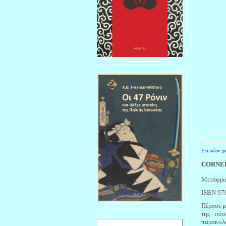
Επιπλέον χα
CORNE
Μετάφρα
ISBN 97
Πέρασε μ
της - πό
παρακολο