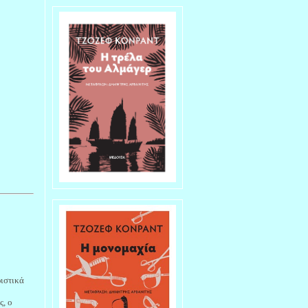
ριστικά
ς, ο