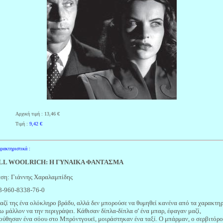
Αρχική τιμή : 13,46 €
Τιμή :
9,42
€
ρακτηριστικά :
LL WOOLRICH: Η ΓΥΝΑΙΚΑ ΦΑΝΤΑΣΜΑ
ση: Γιάννης Χαραλαμπίδης
8-960-8338-76-0
αζί της ένα ολόκληρο βράδυ, αλλά δεν μπορούσε να θυμηθεί κανένα από τα χαρακτη
σω μάλλον να την περιγράψει. Κάθισαν δίπλα-δίπλα σ' ένα μπαρ, έφαγαν μαζί,
ύθησαν ένα σόου στο Μπρόντγουεϊ, μοιράστηκαν ένα ταξί. Ο μπάρμαν, ο σερβιτόρο