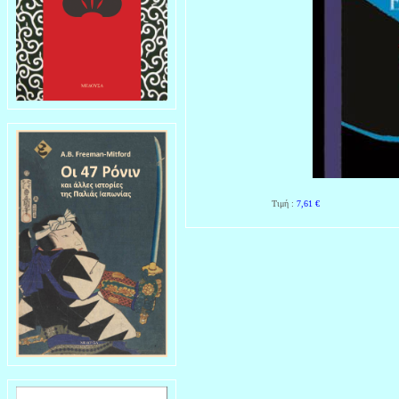
Τιμή :
7,61
€