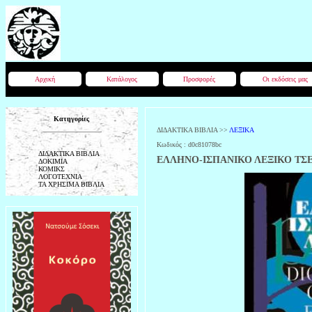
Αρχική
Κατάλογος
Προσφορές
Οι εκδόσεις μας
Κατηγορίες
ΔΙΔΑΚΤΙΚΑ ΒΙΒΛΙΑ
>>
ΛΕΞΙΚΑ
Κωδικός :
d0c81078bc
ΔΙΔΑΚΤΙΚΑ ΒΙΒΛΙΑ
ΕΛΛΗΝΟ-ΙΣΠΑΝΙΚΟ ΛΕΞΙΚΟ ΤΣ
ΔΟΚΙΜΙΑ
ΚΟΜΙΚΣ
ΛΟΓΟΤΕΧΝΙΑ
ΤΑ ΧΡΗΣΙΜΑ ΒΙΒΛΙΑ