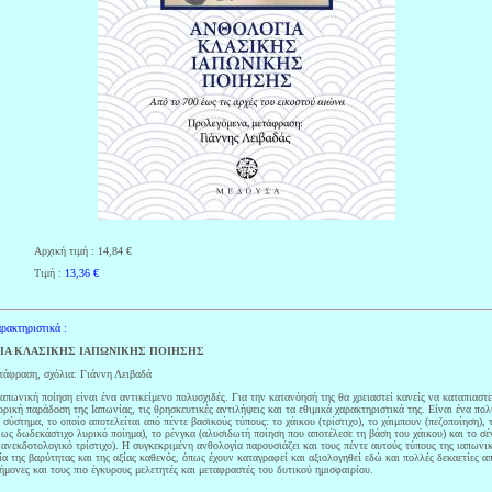
Αρχική τιμή : 14,84 €
Τιμή :
13,36
€
ρακτηριστικά :
ΙΑ ΚΛΑΣΙΚΗΣ ΙΑΠΩΝΙΚΗΣ ΠΟΙΗΣΗΣ
τάφραση, σχόλια: Γιάννη Λειβαδά
απωνική ποίηση είναι ένα αντικείμενο πολυσχιδές. Για την κατανόησή της θα χρειαστεί κανείς να καταπιαστε
ρική παράδοση της Ιαπωνίας, τις θρησκευτικές αντιλήψεις και τα εθιμικά χαρακτηριστικά της. Είναι ένα πο
 σύστημα, το οποίο αποτελείται από πέντε βασικούς τύπους: το χάικου (τρίστιχο), το χάιμπουν (πεζοποίηση), 
 ως δωδεκάστιχο λυρικό ποίημα), το ρένγκα (αλυσιδωτή ποίηση που αποτέλεσε τη βάση του χάικου) και το σέ
 ανεκδοτολογικό τρίστιχο). Η συγκεκριμένη ανθολογία παρουσιάζει και τους πέντε αυτούς τύπους της ιαπωνι
ία της βαρύτητας και της αξίας καθενός, όπως έχουν καταγραφεί και αξιολογηθεί εδώ και πολλές δεκαετίες α
ήμονες και τους πιο έγκυρους μελετητές και μεταφραστές του δυτικού ημισφαιρίου.