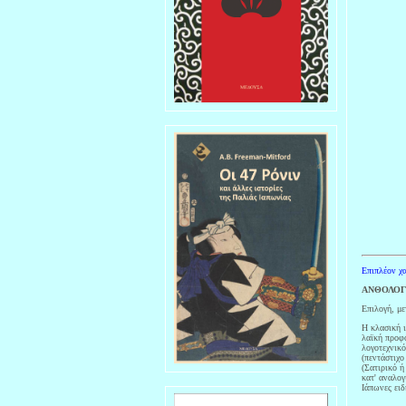
Επιπλέον χα
ΑΝΘΟΛΟΓ
Επιλογή, με
Η κλασική ι
λαϊκή προφο
λογοτεχνικό
(πεντάστιχο
(Σατιρικό ή
κατ' αναλογ
Ιάπωνες ειδ