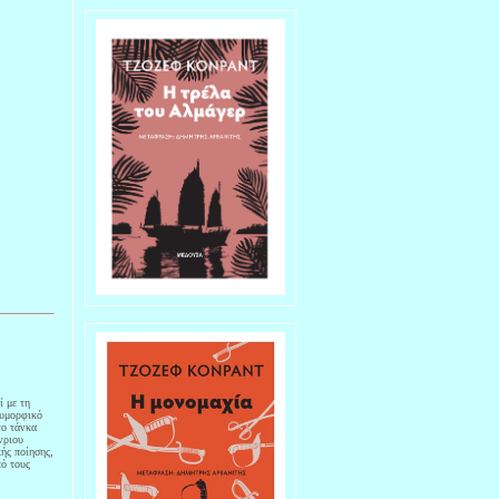
ί με τη
λυμορφικό
το τάνκα
νριου
κής ποίησης,
πό τους