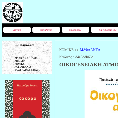
Αρχική
Κατάλογος
Προσφορές
Οι εκδόσεις μας
Κατηγορίες
ΚΟΜΙΚΣ
>>
ΜΑΦΑΛΝΤΑ
Κωδικός :
d4e5ddb66d
ΔΙΔΑΚΤΙΚΑ ΒΙΒΛΙΑ
ΔΟΚΙΜΙΑ
ΟΙΚΟΓΕΝΕΙΑΚΗ ΑΤΜΟ
ΚΟΜΙΚΣ
ΛΟΓΟΤΕΧΝΙΑ
ΤΑ ΧΡΗΣΙΜΑ ΒΙΒΛΙΑ