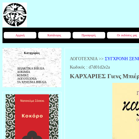
Αρχική
Κατάλογος
Προσφορές
Οι εκδόσεις μας
Κατηγορίες
ΛΟΓΟΤΕΧΝΙΑ
>>
ΣΥΓΧΡΟΝΗ ΞΕΝ
Κωδικός :
d7d01d2e2a
ΔΙΔΑΚΤΙΚΑ ΒΙΒΛΙΑ
ΔΟΚΙΜΙΑ
ΚΑΡΧΑΡΙΕΣ Γιενς Μπιέρ
ΚΟΜΙΚΣ
ΛΟΓΟΤΕΧΝΙΑ
ΤΑ ΧΡΗΣΙΜΑ ΒΙΒΛΙΑ