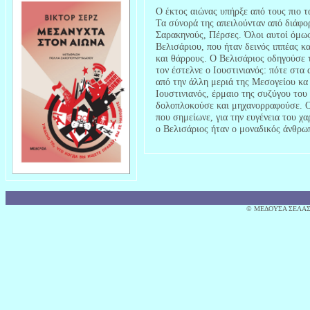
Ο έκτος αιώνας υπήρξε από τους πιο 
Τα σύνορά της απειλούνταν από διάφο
Σαρακηνούς, Πέρσες. Όλοι αυτοί όμως
Βελισάριου, που ήταν δεινός ιππέας κ
και θάρρους. Ο Βελισάριος οδηγούσε 
τον έστελνε ο Ιουστινιανός: πότε στα
από την άλλη μεριά της Μεσογείου κα
Ιουστινιανός, έρμαιο της συζύγου το
δολοπλοκούσε και μηχανορραφούσε. Ο Ι
που σημείωνε, για την ευγένεια του χ
ο Βελισάριος ήταν ο μοναδικός άνθρω
© MΕΔΟΥΣΑ ΣΕΛΑΣ