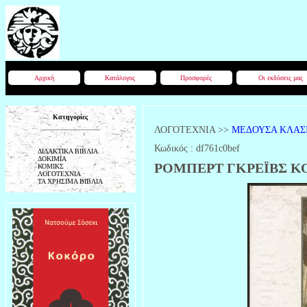
Αρχική
Κατάλογος
Προσφορές
Οι εκδόσεις μας
Κατηγορίες
ΛΟΓΟΤΕΧΝΙΑ
>>
ΜΕΔΟΥΣΑ ΚΛΑΣΙ
Κωδικός :
df761c0bef
ΔΙΔΑΚΤΙΚΑ ΒΙΒΛΙΑ
ΔΟΚΙΜΙΑ
ΡΟΜΠΕΡΤ ΓΚΡΕΪΒΣ Κ
ΚΟΜΙΚΣ
ΛΟΓΟΤΕΧΝΙΑ
ΤΑ ΧΡΗΣΙΜΑ ΒΙΒΛΙΑ