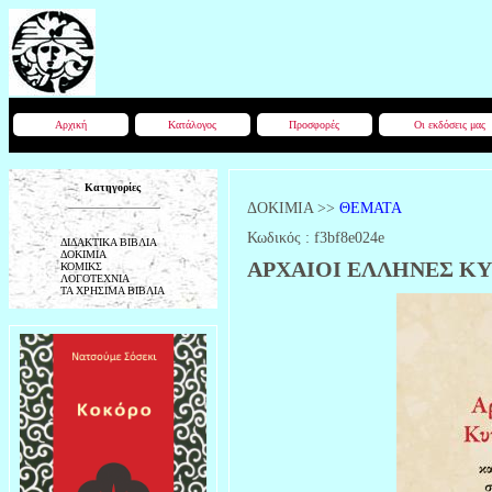
Αρχική
Κατάλογος
Προσφορές
Οι εκδόσεις μας
Κατηγορίες
ΔΟΚΙΜΙΑ
>>
ΘΕΜΑΤΑ
Κωδικός :
f3bf8e024e
ΔΙΔΑΚΤΙΚΑ ΒΙΒΛΙΑ
ΔΟΚΙΜΙΑ
ΑΡΧΑΙΟΙ ΕΛΛΗΝΕΣ ΚΥΝ
ΚΟΜΙΚΣ
ΛΟΓΟΤΕΧΝΙΑ
ΤΑ ΧΡΗΣΙΜΑ ΒΙΒΛΙΑ