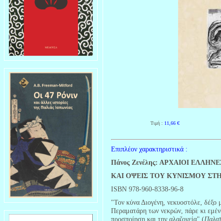
Τιμή :
11,66
€
Επιπλέον χαρακτηριστικά :
Πάνος Ζενέλης: ΑΡΧΑΙΟΙ ΕΛΛΗ
ΚΑΙ ΟΨΕΙΣ ΤΟΥ ΚΥΝΙΣΜΟΥ ΣΤ
ISBN 978-960-8338-96-8
"Τον κύνα Διογένη, νεκυοστόλε, δέξο 
Περαματάρη των νεκρών, πάρε κι εμέν
προσποίηση και την αλαζονεία" (
Παλατ