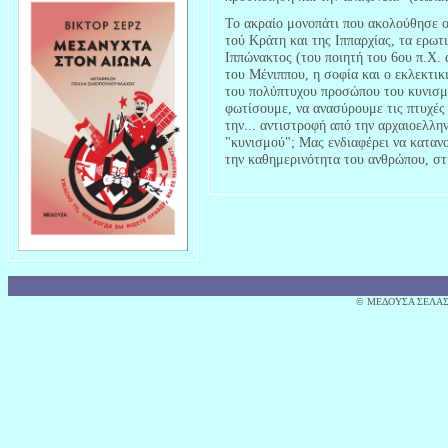
Το ακραίο μονοπάτι που ακολούθησε ο
τού Κράτη και της Ιππαρχίας, τα ερωτ
Ιππώνακτος (του ποιητή του 6ου π.Χ. 
του Μένιππου, η σοφία και ο εκλεκτικ
του πολύπτυχου προσώπου του κυνισμ
φωτίσουμε, να ανασύρουμε τις πτυχές 
την... αντιστροφή από την αρχαιοελλ
"κυνισμού"; Μας ενδιαφέρει να καταν
την καθημερινότητα του ανθρώπου, στ
© MΕΔΟΥΣΑ ΣΕΛΑΣ