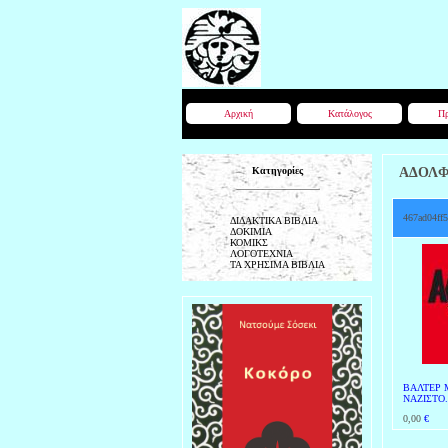
Αρχική
Κατάλογος
Πρ
Κατηγορίες
ΑΔΟΛ
467ad04ff5
ΔΙΔΑΚΤΙΚΑ ΒΙΒΛΙΑ
ΔΟΚΙΜΙΑ
ΚΟΜΙΚΣ
ΛΟΓΟΤΕΧΝΙΑ
ΤΑ ΧΡΗΣΙΜΑ ΒΙΒΛΙΑ
ΒΑΛΤΕΡ 
ΝΑΖΙΣΤΟ.
0,00
€