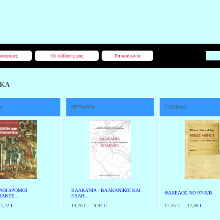
οσφορές
Οι εκδόσεις μας
Επικοινωνία
ΙΚΑ
e
08774a926e
71f326aac2
ΝΟΙ ΔΡΟΜΟΙ
ΒΑΛΚΑΝΙΑ - ΒΑΛΚΑΝΙΚΟΙ ΚΑΙ
ΦΑΚΕΛΟΣ ΝΟ 9745/Β
ΑΚΕΣ...
ΕΛΛΗ...
,42
€
14,20 €
9,94
€
17,25 €
12,08
€