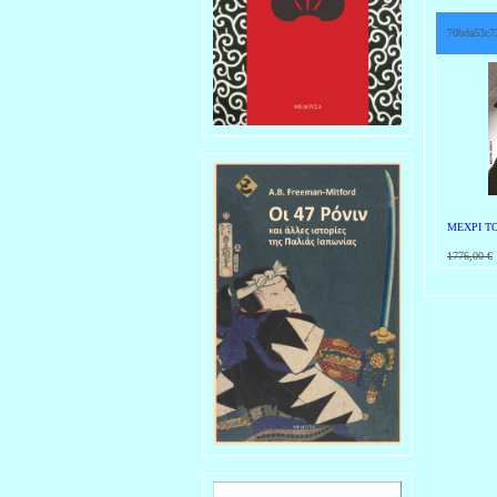
70bda53c7
ΜΕΧΡΙ ΤΟ
1776,00 €