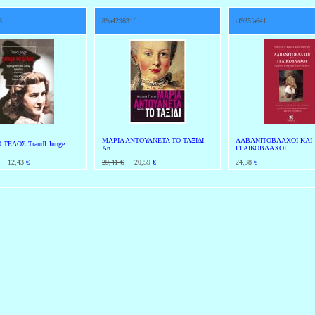
3
89a429631f
cf925fa641
ΜΑΡΙΑ ΑΝΤΟΥΑΝΕΤΑ ΤΟ ΤΑΞΙΔΙ
ΑΛΒΑΝΙΤΟΒΛΑΧΟΙ ΚΑΙ
 ΤΕΛΟΣ Traudl Junge
An...
ΓΡΑΙΚΟΒΛΑΧΟΙ
12,43
€
29,41 €
20,59
€
24,38
€