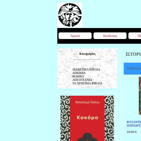
Αρχική
Κατάλογος
Πρ
Κατηγορίες
ΙΣΤΟΡ
97b093b02
ΔΙΔΑΚΤΙΚΑ ΒΙΒΛΙΑ
ΔΟΚΙΜΙΑ
ΚΟΜΙΚΣ
ΛΟΓΟΤΕΧΝΙΑ
ΤΑ ΧΡΗΣΙΜΑ ΒΙΒΛΙΑ
ΒΥΖΑΝΤΙ
ΠΑΡΑΔΟΣΙ
10,60 €
7