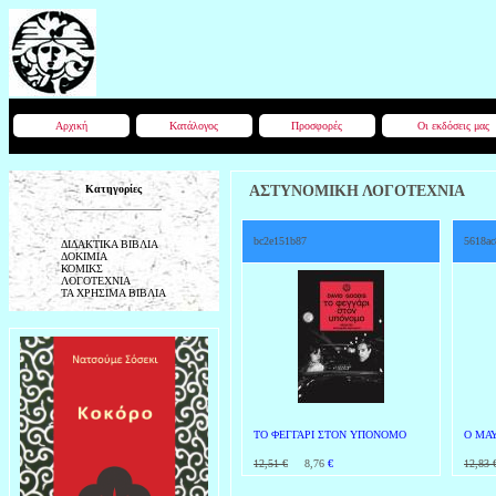
Αρχική
Κατάλογος
Προσφορές
Οι εκδόσεις μας
Κατηγορίες
ΑΣΤΥΝΟΜΙΚΗ ΛΟΓΟΤΕΧΝΙΑ
bc2e151b87
5618ac
ΔΙΔΑΚΤΙΚΑ ΒΙΒΛΙΑ
ΔΟΚΙΜΙΑ
ΚΟΜΙΚΣ
ΛΟΓΟΤΕΧΝΙΑ
ΤΑ ΧΡΗΣΙΜΑ ΒΙΒΛΙΑ
ΤΟ ΦΕΓΓΑΡΙ ΣΤΟΝ ΥΠΟΝΟΜΟ
Ο ΜΑ
12,51 €
8,76
€
12,83 