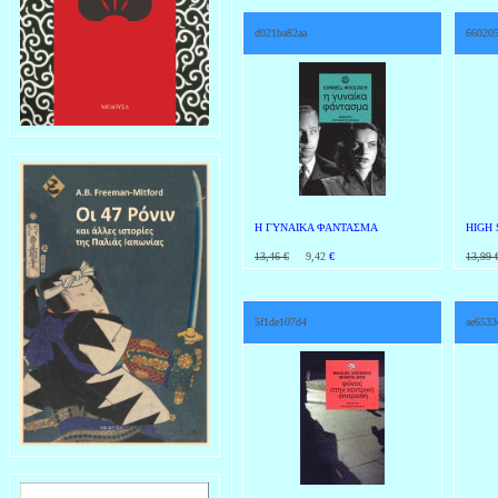
d021ba82aa
66020
Η ΓΥΝΑΙΚΑ ΦΑΝΤΑΣΜΑ
HIGH 
13,46 €
9,42
€
13,99 
5f1de107d4
ae6533